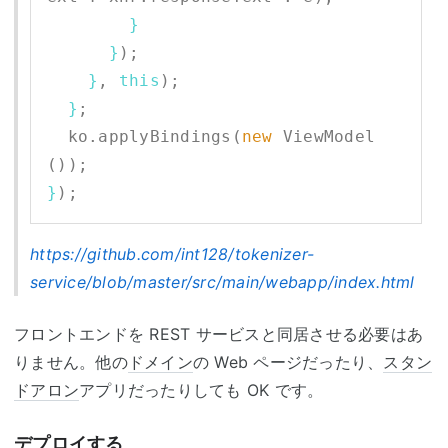
}
}
);

}
, 
this
);

}
;

  ko.applyBindings(
new
 ViewModel
}
https://github.com/int128/tokenizer-
service/blob/master/src/main/webapp/index.html
フロントエンドを REST サービスと同居させる必要はあ
りません。他の
ドメイン
の Web ページだったり、
スタン
ドアロン
アプリだったりしても OK です。
デプロイする