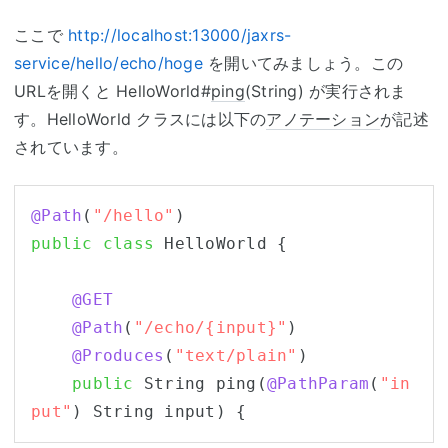
ここで
http://localhost:13000/jaxrs-
service/hello/echo/hoge
を開いてみましょう。この
URLを開くと HelloWorld#
ping
(String) が実行されま
す。HelloWorld クラスには以下の
アノテーション
が記述
されています。
@Path
(
"/hello"
public
class
 HelloWorld {

@GET
@Path
(
"/echo/{input}"
)

@Produces
(
"text/plain"
)

public
 String ping(
@PathParam
(
"in
put"