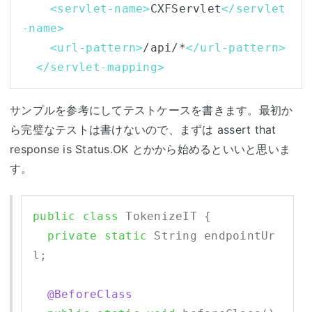
<servlet-name>
CXFServlet
</servlet
-name>
<url-pattern>
/api/*
</url-pattern>
</servlet-mapping>
サンプルを参考にしてテストケースを書きます。最初か
ら完璧なテストは書けないので、まずは assert that
response is Status.OK とかから始めるといいと思いま
す。
public
class
 TokenizeIT {

private
static
 String endpointUr
l;

@BeforeClass