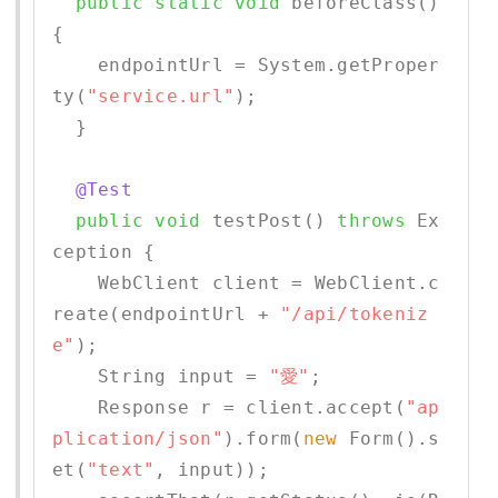
public
static
void
 beforeClass() 
{

    endpointUrl = System.getProper
ty(
"service.url"
);

  }     

@Test
public
void
 testPost() 
throws
 Ex
ception {

    WebClient client = WebClient.c
reate(endpointUrl + 
"/api/tokeniz
e"
); 

    String input = 
"愛"
;

    Response r = client.accept(
"ap
plication/json"
).form(
new
 Form().s
et(
"text"
, input));
