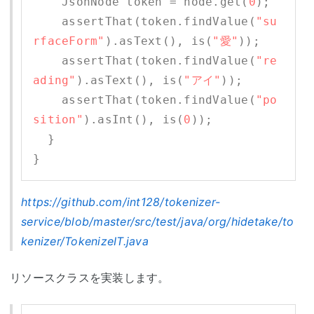
    JsonNode token = node.get(
0
);

    assertThat(token.findValue(
"su
rfaceForm"
).asText(), is(
"愛"
));

    assertThat(token.findValue(
"re
ading"
).asText(), is(
"アイ"
));

    assertThat(token.findValue(
"po
sition"
).asInt(), is(
0
));

  }     

https://github.com/int128/tokenizer-
service/blob/master/src/test/java/org/hidetake/to
kenizer/TokenizeIT.java
リソースクラスを実装します。