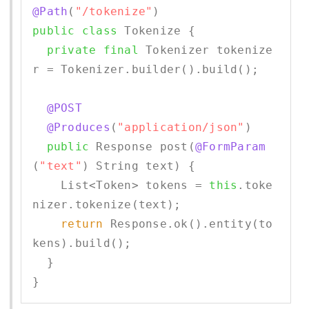
@Path
(
"/tokenize"
public
class
 Tokenize {

private
final
 Tokenizer tokenize
r = Tokenizer.builder().build();

@POST
@Produces
(
"application/json"
)

public
 Response post(
@FormParam
(
"text"
) String text) {

    List<Token> tokens = 
this
.toke
nizer.tokenize(text);

return
 Response.ok().entity(to
kens).build();

  }     
