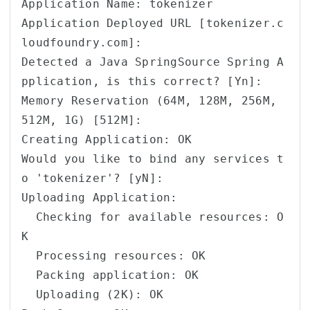
Application Name: tokenizer

Application Deployed URL [tokenizer.c
loudfoundry.com]: 

Detected a Java SpringSource Spring A
pplication, is this correct? [Yn]: 

Memory Reservation (64M, 128M, 256M, 
512M, 1G) [512M]: 

Creating Application: OK

Would you like to bind any services t
o 'tokenizer'? [yN]: 

Uploading Application:

  Checking for available resources: O
K

  Processing resources: OK

  Packing application: OK

  Uploading (2K): OK   
