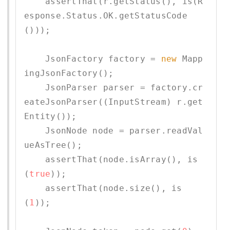
    assertThat(r.getStatus(), is(R
esponse.Status.OK.getStatusCode
()));

    JsonFactory factory = 
new
 Mapp
ingJsonFactory();

    JsonParser parser = factory.cr
eateJsonParser((InputStream) r.get
Entity());

    JsonNode node = parser.readVal
ueAsTree();

    assertThat(node.isArray(), is
(
true
));

    assertThat(node.size(), is
(
1
));
