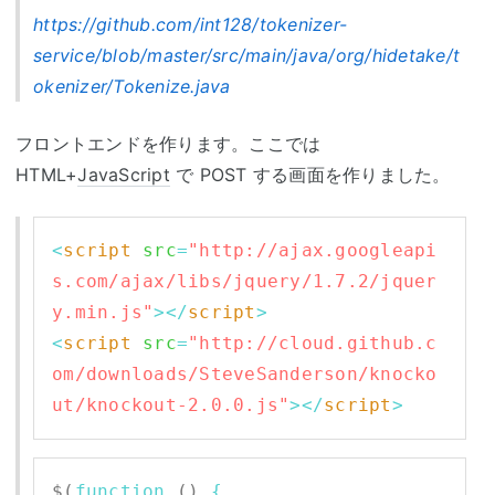
https://github.com/int128/tokenizer-
service/blob/master/src/main/java/org/hidetake/t
okenizer/Tokenize.java
フロントエンドを作ります。ここでは
HTML+
JavaScript
で POST する画面を作りました。
<
script
src
=
"http://ajax.googleapi
s.com/ajax/libs/jquery/1.7.2/jquer
y.min.js"
></
script
>
<
script
src
=
"http://cloud.github.c
om/downloads/SteveSanderson/knocko
ut/knockout-2.0.0.js"
></
script
>
$(
function
 () 
{