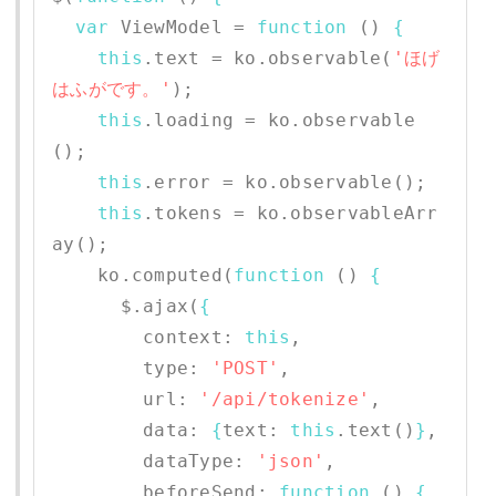
var
 ViewModel = 
function
 () 
{
this
.text = ko.observable(
'ほげ
はふがです。'
);

this
.loading = ko.observable
();

this
.error = ko.observable();

this
.tokens = ko.observableArr
ay();

    ko.computed(
function
 () 
{
      $.ajax(
{
        context: 
this
,  

        type: 
'POST'
,

        url: 
'/api/tokenize'
,

        data: 
{
text: 
this
.text()
}
,

        dataType: 
'json'
,       

        beforeSend: 
function
 () 
{